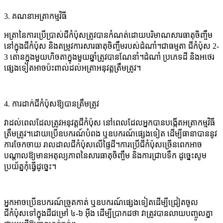
3. គណនាអត្រាកម្មវិធី
អត្រានៃការប្រើប្រាស់ជីកំប៉ុសត្រូវបានកំណត់ដោយបរិមាណសារធាតុចិញ្ចឹម
នៅក្នុងជីកំប៉ុស និងតម្រូវការសារធាតុចិញ្ចឹមរបស់ដំណាំ។ជាធម្មតា ជីកំប៉ុស 2-
3 តោនក្នុងមួយហិចតាក្នុងមួយឆ្នាំត្រូវបានណែនាំ។ដំណាំ ប្រភេទដី និងអថេរ
ផ្សេងទៀតអាចប៉ះពាល់ដល់អត្រាអនុវត្តត្រឹមត្រូវ។
4. ការដាក់ជីកំប៉ុសឱ្យបានត្រឹមត្រូវ
វាដល់ពេលដែលត្រូវអនុវត្តជីកំប៉ុស នៅពេលដែលអ្នកបានបង្កើតអត្រាកម្មវិធី
ត្រឹមត្រូវ។ដោយប្រើឧបករណ៍បំពង ឬឧបករណ៍ផ្សេងទៀត ដើម្បីធានាបាននូវ
ការចែកចាយ រាលដាលជីកំប៉ុសលើផ្ទៃដី។ការប្រើជីកំប៉ុសច្រើនពេកអាច
បណ្តាលឱ្យមានអតុល្យភាពនៃសារធាតុចិញ្ចឹម និងការជ្រាបទឹក ដូច្នេះសូម
ប្រយ័ត្នកុំធ្វើដូច្នេះ។
អ្នក​អាច​ប្រើ​ឧបករណ៍​ច្រូតកាត់ ឬ​ឧបករណ៍​ផ្សេងទៀត​ដើម្បី​ជ្រៀត​ចូល​
ជីកំប៉ុស​ទៅក្នុង​ដី​ជម្រៅ ៤-៦ អ៊ីង ដើម្បី​ប្រាកដថា វា​ត្រូវ​បាន​លាយ​បញ្ចូល​គ្នា​