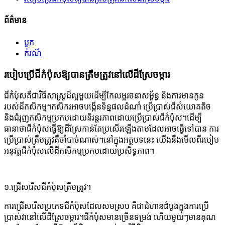
ព័ត៌មាន
ប្លុក
ករណី
របៀបប្រើជីកំប៉ុសឱ្យបានត្រឹមត្រូវនៅលើដីស្រែចម្ការ
ជីកំប៉ុសគឺជាវិធីសាស្រ្តដ៏ល្អមួយដើម្បីកែលម្អរចនាសម្ព័ន្ធ និងការមានកូន
របស់ដីកសិកម្ម។កសិករអាចបង្កើនទិន្នផលដំណាំ ប្រើប្រាស់ជីសំយោគតិច
និងជំរុញកសិកម្មប្រកបដោយនិរន្តរភាពដោយប្រើប្រាស់ជីកំប៉ុស។ដើម្បី
ធានាថាជីកំប៉ុសធ្វើឱ្យដីស្រែកាន់តែប្រសើរឡើងតាមដែលអាចធ្វើទៅបាន ការ
ប្រើប្រាស់ត្រឹមត្រូវគឺចាំបាច់ណាស់។នៅក្នុងអត្ថបទនេះ យើងនឹងមើលពីរបៀប
អនុវត្តជីកំប៉ុសលើដីកសិកម្មប្រកបដោយប្រសិទ្ធភាព។
១.
ជ្រើសរើសជីកំប៉ុសត្រឹមត្រូវ។
ការជ្រើសរើសប្រភេទជីកំប៉ុសដែលសមស្រប គឺជាជំហានដំបូងក្នុងការប្រើ
ប្រាស់វានៅលើដីស្រែចម្ការ។ជីកំប៉ុសមានច្រើនទម្រង់ ហើយមួយៗមានគុណ