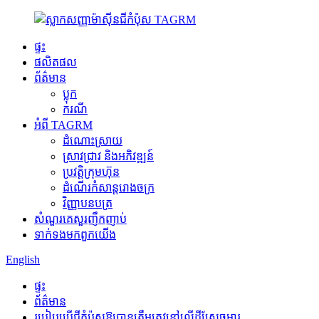
ផ្ទះ
ផលិតផល
ព័ត៌មាន
ប្លុក
ករណី
អំពី TAGRM
ដំណោះស្រាយ
ស្រាវជ្រាវ និងអភិវឌ្ឍន៍
ប្រវត្តិក្រុមហ៊ុន
ដំណើរកំសាន្តរោងចក្រ
វិញ្ញាបនបត្រ
សំណួរគេសួរញឹកញាប់
ទាក់ទង​មក​ពួក​យើង
English
ផ្ទះ
ព័ត៌មាន
របៀបប្រើជីកំប៉ុសឱ្យបានត្រឹមត្រូវនៅលើដីស្រែចម្ការ