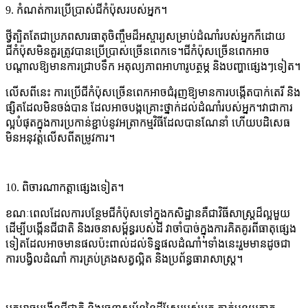
9. កំណត់ការប្រើប្រាស់ជីកំប៉ុសរបស់អ្នក។
ថ្វីត្បិតតែជាប្រភពសារធាតុចិញ្ចឹមដ៏អស្ចារ្យសម្រាប់ដំណាំរបស់អ្នកក៏ដោយ
ជីកំប៉ុសមិនគួរត្រូវបានប្រើប្រាស់ច្រើនពេកទេ។ជីកំប៉ុសច្រើនពេកអាច
បណ្តាលឱ្យមានការជ្រាបទឹក អតុល្យភាពអាហារូបត្ថម្ភ និងបញ្ហាផ្សេងៗទៀត។
លើស​ពី​នេះ ការ​ប្រើ​ជីកំប៉ុស​ច្រើន​ពេក​អាច​ជំរុញ​ឱ្យ​មាន​ការ​បង្កើត​បាក់តេរី និង​
ផ្សិត​ដែល​មិន​ចង់​បាន ដែល​អាច​បង្ក​គ្រោះថ្នាក់​ដល់​ដំណាំ​របស់​អ្នក។វាជាការ
ល្អបំផុតក្នុងការប្រកាន់ខ្ជាប់នូវអត្រាកម្មវិធីដែលបានណែនាំ ហើយបដិសេធ
មិនអនុវត្តលើសពីតម្រូវការ។
10. ពិចារណាកត្តាផ្សេងទៀត។
ខណៈពេលដែលការបន្ថែមជីកំប៉ុសទៅក្នុងកសិដ្ឋានគឺជាវិធីសាស្រ្តដ៏ល្អមួយ
ដើម្បីបង្កើនជីជាតិ និងរចនាសម្ព័ន្ធរបស់ដី វាចាំបាច់ក្នុងការគិតគូរពីធាតុផ្សេង
ទៀតដែលអាចមានផលប៉ះពាល់ដល់ទិន្នផលដំណាំ។ទាំងនេះរួមមានដូចជា
ការបង្វិលដំណាំ ការគ្រប់គ្រងសត្វល្អិត និងប្រព័ន្ធធារាសាស្រ្ត។