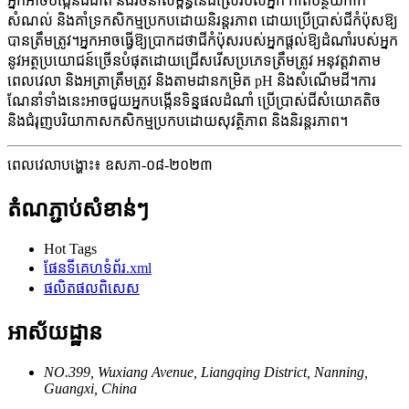
អ្នកអាចបង្កើនជីជាតិ និងរចនាសម្ព័ន្ធនៃដីស្រែរបស់អ្នក កាត់បន្ថយកាក
សំណល់ និងគាំទ្រកសិកម្មប្រកបដោយនិរន្តរភាព ដោយប្រើប្រាស់ជីកំប៉ុសឱ្យ
បានត្រឹមត្រូវ។អ្នកអាចធ្វើឱ្យប្រាកដថាជីកំប៉ុសរបស់អ្នកផ្តល់ឱ្យដំណាំរបស់អ្នក
នូវអត្ថប្រយោជន៍ច្រើនបំផុតដោយជ្រើសរើសប្រភេទត្រឹមត្រូវ អនុវត្តវាតាម
ពេលវេលា និងអត្រាត្រឹមត្រូវ និងតាមដានកម្រិត pH និងសំណើមដី។ការ
ណែនាំទាំងនេះអាចជួយអ្នកបង្កើនទិន្នផលដំណាំ ប្រើប្រាស់ជីសំយោគតិច
និងជំរុញបរិយាកាសកសិកម្មប្រកបដោយសុវត្ថិភាព និងនិរន្តរភាព។
ពេលវេលាបង្ហោះ៖ ឧសភា-០៨-២០២៣
តំណភ្ជាប់សំខាន់ៗ
Hot Tags
ផែនទីគេហទំព័រ.xml
ផលិតផល​ពិសេស
អាស័យដ្ឋាន
NO.399, Wuxiang Avenue, Liangqing District, Nanning,
Guangxi, China