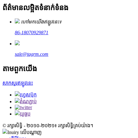
ព័ត៌មានលម្អិតទំនាក់ទំនង
ហៅមកយើងឥឡូវនេះ៖
86-18070929871
sale@tagrm.com
តាម​ពួក​យើង
សាកសួរឥឡូវនេះ
© រក្សាសិទ្ធិ - ២០១០-២០២១៖ រក្សាសិទ្ធិគ្រប់យ៉ាង។