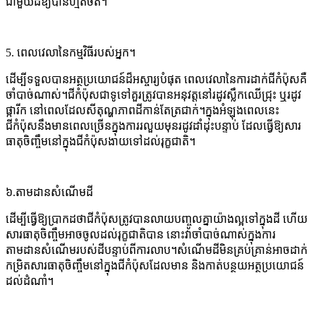
ជាមួយ​ដី​ឱ្យបាន​ហ្មត់ចត់។
5. ពេលវេលានៃកម្មវិធីរបស់អ្នក។
ដើម្បីទទួលបានអត្ថប្រយោជន៍ដ៏អស្ចារ្យបំផុត ពេលវេលានៃការដាក់ជីកំប៉ុសគឺ
ចាំបាច់ណាស់។ជីកំប៉ុសជាទូទៅគួរត្រូវបានអនុវត្តនៅរដូវស្លឹកឈើជ្រុះ ឬរដូវ
ផ្ការីក នៅពេលដែលសីតុណ្ហភាពដីកាន់តែត្រជាក់។ក្នុងអំឡុងពេលនេះ
ជីកំប៉ុសនឹងមានពេលច្រើនក្នុងការរលួយមុនរដូវដាំដុះបន្ទាប់ ដែលធ្វើឱ្យសារ
ធាតុចិញ្ចឹមនៅក្នុងជីកំប៉ុសងាយទៅដល់រុក្ខជាតិ។
៦.
តាមដានសំណើមដី
ដើម្បីធ្វើឱ្យប្រាកដថាជីកំប៉ុសត្រូវបានលាយបញ្ចូលគ្នាយ៉ាងល្អទៅក្នុងដី ហើយ
សារធាតុចិញ្ចឹមអាចចូលដល់រុក្ខជាតិបាន នោះវាចាំបាច់ណាស់ក្នុងការ
តាមដានសំណើមរបស់ដីបន្ទាប់ពីការលាប។សំណើមដីមិនគ្រប់គ្រាន់អាចដាក់
កម្រិតសារធាតុចិញ្ចឹមនៅក្នុងជីកំប៉ុសដែលមាន និងកាត់បន្ថយអត្ថប្រយោជន៍
ដល់ដំណាំ។