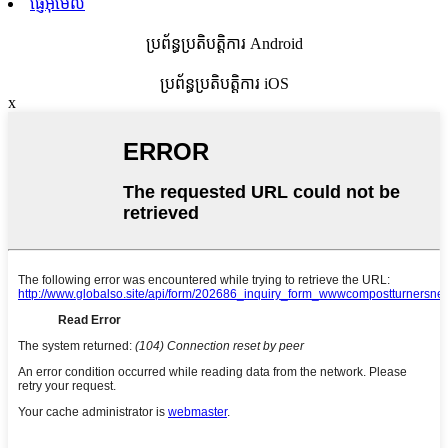
ផ្ញើអ៊ីមែល
ប្រព័ន្ធប្រតិបត្តិការ Android
ប្រព័ន្ធប្រតិបត្តិការ iOS
x