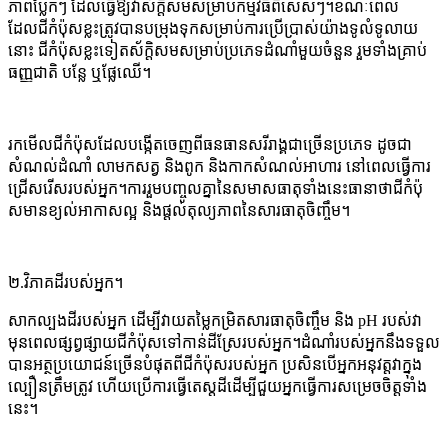
ភាពប្លែកៗ ដែលធ្វើឱ្យវាស័ក្តិសមសម្រាប់កម្មវិធីពិសេសៗ។ខណៈពេល
ដែលជីកំប៉ុសខ្លះត្រូវបានបម្រុងទុកសម្រាប់ការប្រើប្រាស់យ៉ាងទូលំទូលាយ
នោះ ជីកំប៉ុសខ្លះទៀតស័ក្តិសមសម្រាប់ប្រភេទដំណាំមួយចំនួន រួមទាំងគ្រាប់
ធញ្ញជាតិ បន្លែ ឬផ្លែឈើ។
រកមើលជីកំប៉ុសដែលបង្កើតចេញពីធនធានសរីរាង្គជាច្រើនប្រភេទ ដូចជា
សំណល់ដំណាំ លាមកសត្វ និងពូក និងកាកសំណល់អាហារ នៅពេលធ្វើការ
ជ្រើសរើសរបស់អ្នក។ការរួមបញ្ចូលគ្នានៃសមាសធាតុទាំងនេះធានាថាជីកំប៉ុ
សមានខ្យល់អាកាសល្អ និងផ្តល់តុល្យភាពនៃសារធាតុចិញ្ចឹម។
២.
វិភាគដីរបស់អ្នក។
សាកល្បងដីរបស់អ្នក ដើម្បីវាយតម្លៃកម្រិតសារធាតុចិញ្ចឹម និង pH របស់វា
មុនពេលផ្សព្វផ្សាយជីកំប៉ុសទៅកាន់ដីស្រែរបស់អ្នក។ដំណាំរបស់អ្នកនឹងទទួល
បានអត្ថប្រយោជន៍ច្រើនបំផុតពីជីកំប៉ុសរបស់អ្នក ប្រសិនបើអ្នកអនុវត្តវាក្នុង
ល្បឿនត្រឹមត្រូវ ហើយប្រើការធ្វើតេស្តដីដើម្បីជួយអ្នកធ្វើការសម្រេចចិត្តទាំង
នេះ។