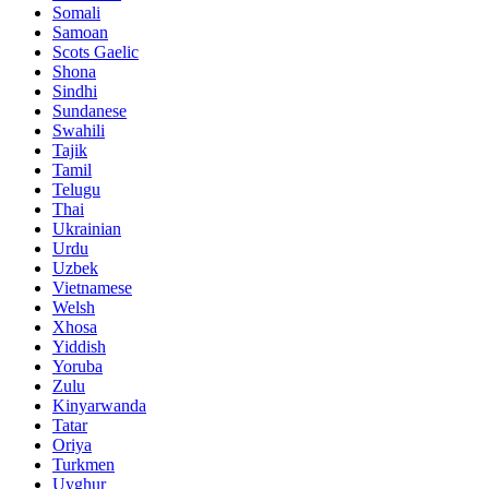
Somali
Samoan
Scots Gaelic
Shona
Sindhi
Sundanese
Swahili
Tajik
Tamil
Telugu
Thai
Ukrainian
Urdu
Uzbek
Vietnamese
Welsh
Xhosa
Yiddish
Yoruba
Zulu
Kinyarwanda
Tatar
Oriya
Turkmen
Uyghur