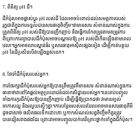
7. ពិនិត្យ pH ដី។
ជីកំប៉ុសអាចផ្លាស់ប្តូរ pH របស់ដី ដែលអាចប៉ះពាល់ដល់សមត្ថភាពរបស់
រុក្ខជាតិក្នុងការទទួលបានសារធាតុចិញ្ចឹម។វាមានសារៈសំខាន់ណាស់ក្នុងការ
ត្រួតពិនិត្យ pH របស់ដីឱ្យបានញឹកញាប់ និងធ្វើការកែតម្រូវតាមតម្រូវការ
ពីព្រោះការព្យាបាលជីកំប៉ុសអាចបណ្តាលឱ្យ pH របស់ដីកើនឡើងតាមពេល
វេលា។អ្នកអាចលាបស្ពាន់ធ័រ ឬសារធាតុអាស៊ីតផ្សេងទៀត ដើម្បីកាត់បន្ថយ
pH នៃដីប្រសិនបើវាឡើងខ្ពស់ពេក។
8. ថែទាំជីកំប៉ុសរបស់អ្នក។
ការថែរក្សាជីកំប៉ុសរបស់អ្នកឱ្យបានត្រឹមត្រូវគឺមានសារៈសំខាន់ណាស់ក្នុងការ
ធានាថាវានៅតែផ្តល់អត្ថប្រយោជន៍ដល់កសិដ្ឋានរបស់អ្នក។នេះរាប់បញ្ចូល
ទាំងការកូរជីកំប៉ុសឱ្យបានញឹកញាប់ ដើម្បីធ្វើឱ្យប្រាកដថា វាមានខ្យល់
អាកាសល្អ និងរលួយស្មើៗគ្នា។ការបន្ថែមរបស់របរដែលអាចមានសារធាតុគីមី
ដូចជាសាច់ ផលិតផលទឹកដោះគោ ឬកាកសំណល់សត្វចិញ្ចឹមក៏គួរត្រូវ
បានជៀសវាងផងដែរ ព្រោះវាអាចបញ្ចូលបាក់តេរីគ្រោះថ្នាក់ទៅក្នុងជីកំប៉ុស។